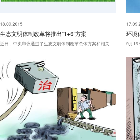
18.09.2015
17.09.
生态文明体制改革将推出“1+6”方案
近日，中央审议通过了生态文明体制改革总体方案和相关配套方案，近日将全文发表。 据介绍，经济体制和生态文明体制改革专项小组会同有关部门和单位，以“1+6”形式，推出一批重点改革措施，“1”指生态文明体制改革...