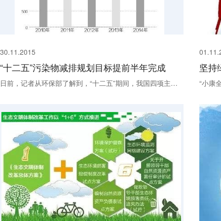
30.11.2015
01.11.
“十二五”污染物减排规划目标提前半年完成
日前，记者从环保部了解到，“十二五”期间，我国四项主要污染物——化学需氧量（COD）、氨氮、二氧化硫、氮氧化物排放量持续大幅下降，已提前半年完成主要污染物减排“十二五”规划目标。数据显示，“十二五”前四...