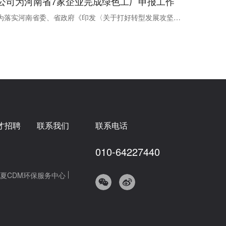
公司为河南省7家企业完成绿色工厂申报工作
为落实河南省委、省政府《印发〈关于打好转型发展攻坚战的实施方案〉的通知》、《工业和信息化部办公厅关于开展绿色制造体系建设的通知》以及省政府办公厅《关于转发河南省支持转型发展攻坚战若干财政政策的通知》等...
才招聘
联系我们
联系电话
010-64227440
夏CDM环保服务中心