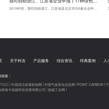
我司协助浙江、江苏省企业申报了17种绿色设计产品
2019年间，我司协助浙江、江苏省及北京市共5家企业申报了17种绿色设计产品，产品涉及毛精纺、羊绒等。
页
关于科吉
产品服务
综合资讯
经典案例
人
情链接：
FCCC
中国清洁发展机制网
中国气候变化信息网
POINT CARBON
宁
海格瑞卡低碳科技发展有限公司
低碳工业网